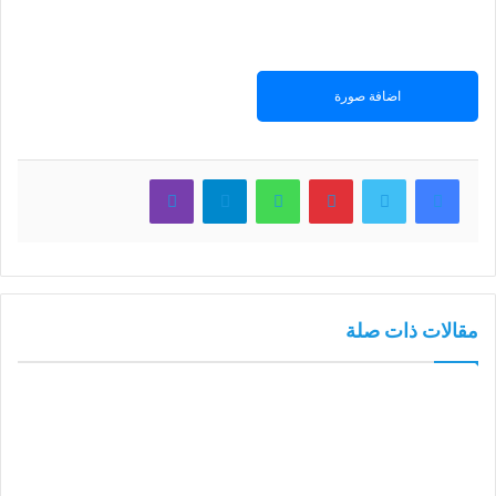
اضافة صورة
فيسبوك
تويتر
بينتيريست
واتساب
تيلقرام
ڤايبر
مقالات ذات صلة