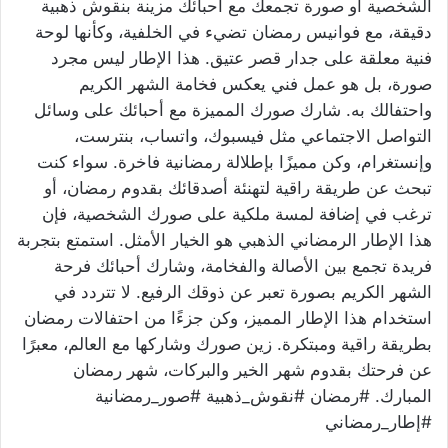
الشخصية أو صورة تجمعك مع أحبائك مزينة بنقوش ذهبية
دقيقة، مع فوانيس رمضان تضيء في الخلفية، وكأنها لوحة
فنية معلقة على جدار قصر عتيق. هذا الإطار ليس مجرد
صورة، بل هو عمل فني يعكس فخامة الشهر الكريم
واحتفالك به. شارك صورك المميزة مع أحبائك على وسائل
التواصل الاجتماعي مثل فيسبوك، واتساب، بنترست،
وإنستغرام، وكن مميزًا بإطلالة رمضانية فاخرة. سواء كنت
تبحث عن طريقة راقية لتهنئة أصدقائك بقدوم رمضان، أو
ترغب في إضافة لمسة ملكية على صورك الشخصية، فإن
هذا الإطار الرمضاني الذهبي هو الخيار الأمثل. استمتع بتجربة
فريدة تجمع بين الأصالة والفخامة، وشارك أحبائك فرحة
الشهر الكريم بصورة تعبر عن ذوقك الرفيع. لا تتردد في
استخدام هذا الإطار المميز، وكن جزءًا من احتفالات رمضان
بطريقة راقية ومبتكرة. زين صورك وشاركها مع العالم، معبرًا
عن فرحتك بقدوم شهر الخير والبركات، شهر رمضان
المبارك. #رمضان #نقوش_ذهبية #صور_رمضانية
#إطار_رمضاني