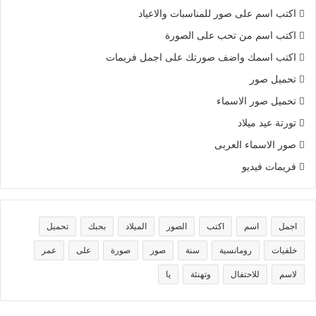
اكتب اسم على صور للمناسبات والاعياد
اكتب اسم من تحب على الصورة
اكتب اسمك واضف صورتك على اجمل فريمات
تحميل صور
تحميل صور الاسماء
تورتة عيد ميلاد
صور الاسماء العربى
فريمات فيديو
اجمل
اسم
اكتب
الصور
الميلاد
بحبك
تحميل
خلفيات
رومانسية
سنة
صور
صورة
على
عمر
لاسم
للاحتفال
وتهنئة
يا