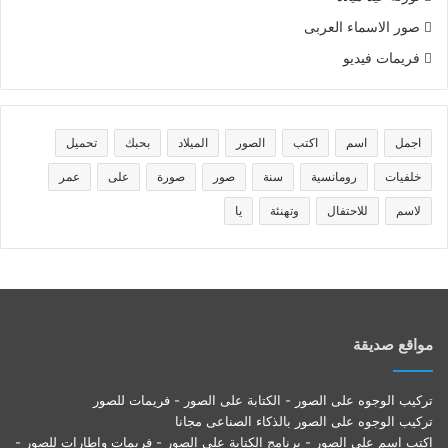
صور الاسماء العربى
فريمات فيديو
اجمل
اسم
اكتب
الصور
الميلاد
بحبك
تحميل
خلفيات
رومانسية
سنة
صور
صورة
على
عمر
لاسم
للاحتفال
وتهنئة
يا
مواقع صديقة
تركيب الوجوه على الصور - الكتابة على الصور - فريمات للصور
تركيب الوجوه على الصور بالذكاء الصناعى مجانا
اكتب اسم على الصور - برنامج الكتابة على الصور - فريمات واطارات للصور -