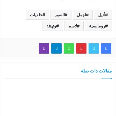
أديل
اجمل
الصور
خلفيات
رومانسية
لاسم
وتهنئة
فيسبوك
تويتر
بينتيريست
واتساب
تيلقرام
ڤايبر
مقالات ذات صلة