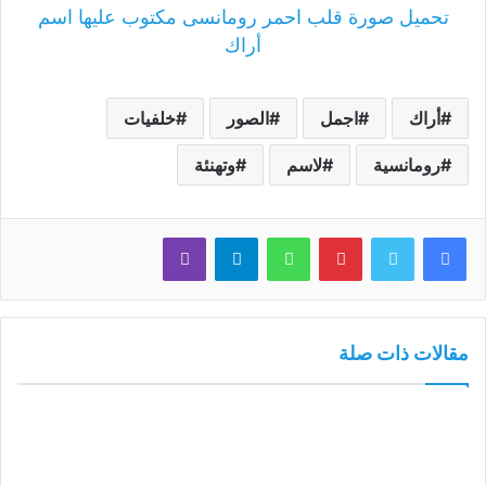
تحميل صورة قلب احمر رومانسى مكتوب عليها اسم
أراك
أراك
اجمل
الصور
خلفيات
رومانسية
لاسم
وتهنئة
فيسبوك
تويتر
بينتيريست
واتساب
تيلقرام
ڤايبر
مقالات ذات صلة