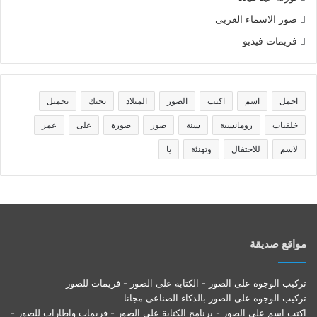
صور الاسماء العربى
فريمات فيديو
اجمل
اسم
اكتب
الصور
الميلاد
بحبك
تحميل
خلفيات
رومانسية
سنة
صور
صورة
على
عمر
لاسم
للاحتفال
وتهنئة
يا
مواقع صديقة
تركيب الوجوه على الصور - الكتابة على الصور - فريمات للصور
تركيب الوجوه على الصور بالذكاء الصناعى مجانا
اكتب اسم على الصور - برنامج الكتابة على الصور - فريمات واطارات للصور -