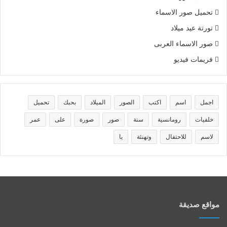
تحميل صور الاسماء
تورتة عيد ميلاد
صور الاسماء العربى
فريمات فيديو
اجمل
اسم
اكتب
الصور
الميلاد
بحبك
تحميل
خلفيات
رومانسية
سنة
صور
صورة
على
عمر
لاسم
للاحتفال
وتهنئة
يا
مواقع صديقة