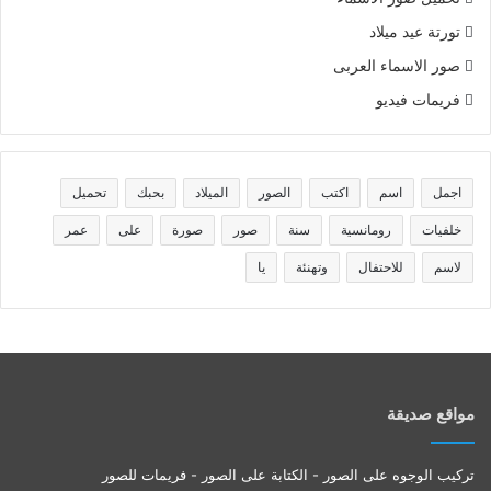
تورتة عيد ميلاد
صور الاسماء العربى
فريمات فيديو
اجمل
اسم
اكتب
الصور
الميلاد
بحبك
تحميل
خلفيات
رومانسية
سنة
صور
صورة
على
عمر
لاسم
للاحتفال
وتهنئة
يا
مواقع صديقة
تركيب الوجوه على الصور - الكتابة على الصور - فريمات للصور