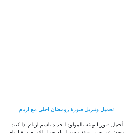
تحميل وتنزيل صورة رومضان احلى مع اريام
أجمل صور التهنئة بالمولود الجديد باسم اريام اذا كنت
تبحث عن صور تهنئة باسم اريام حمل الان صورة اريام