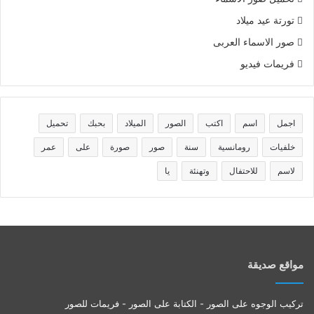
تورتة عيد ميلاد
صور الاسماء العربى
فريمات فيديو
اجمل
اسم
اكتب
الصور
الميلاد
بحبك
تحميل
خلفيات
رومانسية
سنة
صور
صورة
على
عمر
لاسم
للاحتفال
وتهنئة
يا
مواقع صديقة
تركيب الوجوه على الصور - الكتابة على الصور - فريمات للصور