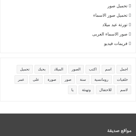
تحميل صور
تحميل صور الاسماء
تورتة عيد ميلاد
صور الاسماء العربى
فريمات فيديو
اجمل
اسم
اكتب
الصور
الميلاد
بحبك
تحميل
خلفيات
رومانسية
سنة
صور
صورة
على
عمر
لاسم
للاحتفال
وتهنئة
يا
مواقع صديقة