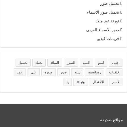
تحميل صور
تحميل صور الاسماء
تورتة عيد ميلاد
صور الاسماء العربى
فريمات فيديو
اجمل
اسم
اكتب
الصور
الميلاد
بحبك
تحميل
خلفيات
رومانسية
سنة
صور
صورة
على
عمر
لاسم
للاحتفال
وتهنئة
يا
مواقع صديقة