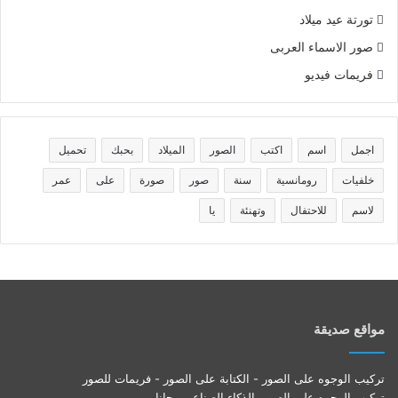
تورتة عيد ميلاد
صور الاسماء العربى
فريمات فيديو
اجمل
اسم
اكتب
الصور
الميلاد
بحبك
تحميل
خلفيات
رومانسية
سنة
صور
صورة
على
عمر
لاسم
للاحتفال
وتهنئة
يا
مواقع صديقة
تركيب الوجوه على الصور - الكتابة على الصور - فريمات للصور
تركيب الوجوه على الصور بالذكاء الصناعى مجانا