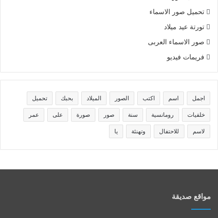
تحميل صور الاسماء
تورتة عيد ميلاد
صور الاسماء العربى
فريمات فيديو
اجمل
اسم
اكتب
الصور
الميلاد
بحبك
تحميل
خلفيات
رومانسية
سنة
صور
صورة
على
عمر
لاسم
للاحتفال
وتهنئة
يا
مواقع صديقة