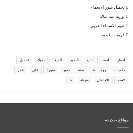
تحميل صور الاسماء
تورتة عيد ميلاد
صور الاسماء العربى
فريمات فيديو
اجمل
اسم
اكتب
الصور
الميلاد
بحبك
تحميل
خلفيات
رومانسية
سنة
صور
صورة
على
عمر
لاسم
للاحتفال
وتهنئة
يا
مواقع صديقة