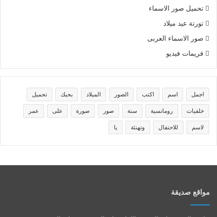
تحميل صور الاسماء
تورتة عيد ميلاد
صور الاسماء العربى
فريمات فيديو
اجمل
اسم
اكتب
الصور
الميلاد
بحبك
تحميل
خلفيات
رومانسية
سنة
صور
صورة
على
عمر
لاسم
للاحتفال
وتهنئة
يا
مواقع صديقة