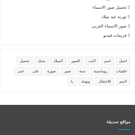
تحميل صور الاسماء
تورتة عيد ميلاد
صور الاسماء العربى
فريمات فيديو
اجمل
اسم
اكتب
الصور
الميلاد
بحبك
تحميل
خلفيات
رومانسية
سنة
صور
صورة
على
عمر
لاسم
للاحتفال
وتهنئة
يا
مواقع صديقة