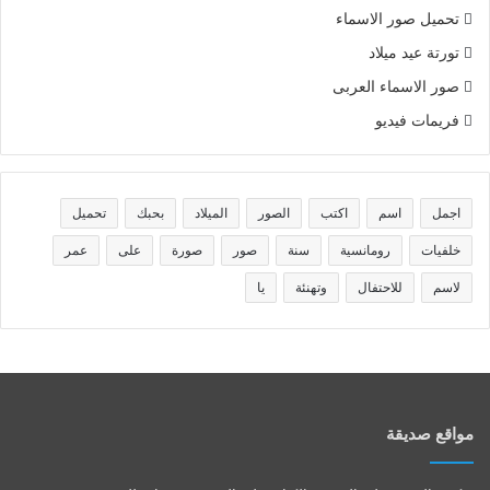
تحميل صور الاسماء
تورتة عيد ميلاد
صور الاسماء العربى
فريمات فيديو
اجمل
اسم
اكتب
الصور
الميلاد
بحبك
تحميل
خلفيات
رومانسية
سنة
صور
صورة
على
عمر
لاسم
للاحتفال
وتهنئة
يا
مواقع صديقة