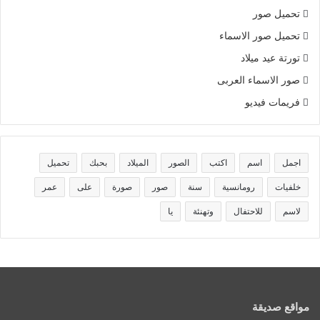
تحميل صور
تحميل صور الاسماء
تورتة عيد ميلاد
صور الاسماء العربى
فريمات فيديو
اجمل
اسم
اكتب
الصور
الميلاد
بحبك
تحميل
خلفيات
رومانسية
سنة
صور
صورة
على
عمر
لاسم
للاحتفال
وتهنئة
يا
مواقع صديقة