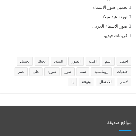
تحميل صور الاسماء
تورتة عيد ميلاد
صور الاسماء العربى
فريمات فيديو
اجمل
اسم
اكتب
الصور
الميلاد
بحبك
تحميل
خلفيات
رومانسية
سنة
صور
صورة
على
عمر
لاسم
للاحتفال
وتهنئة
يا
مواقع صديقة