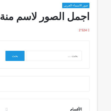
صور الاسماء العربى
اجمل الصور لاسم منة 
2٬524
البحث
عن:
الأقسام