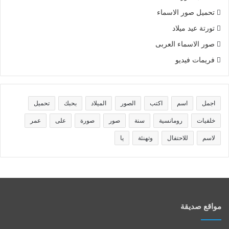
تحميل صور الاسماء
تورتة عيد ميلاد
صور الاسماء العربى
فريمات فيديو
اجمل
اسم
اكتب
الصور
الميلاد
بحبك
تحميل
خلفيات
رومانسية
سنة
صور
صورة
على
عمر
لاسم
للاحتفال
وتهنئة
يا
مواقع صديقة