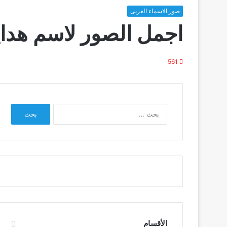
صور الاسماء العربى
اجمل الصور لاسم هداي
561
البحث
عن:
الأقسام