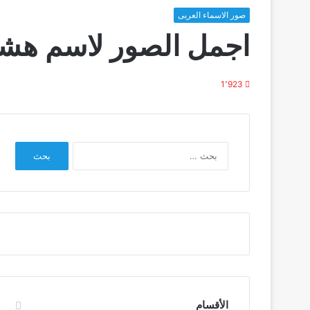
صور الاسماء العربى
اجمل الصور لاسم هشام
1٬923
البحث
عن:
الأقسام