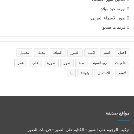
تورتة عيد ميلاد
صور الاسماء العربى
فريمات فيديو
اجمل
اسم
اكتب
الصور
الميلاد
بحبك
تحميل
خلفيات
رومانسية
سنة
صور
صورة
على
عمر
لاسم
للاحتفال
وتهنئة
يا
مواقع صديقة
تركيب الوجوه على الصور - الكتابة على الصور - فريمات للصور