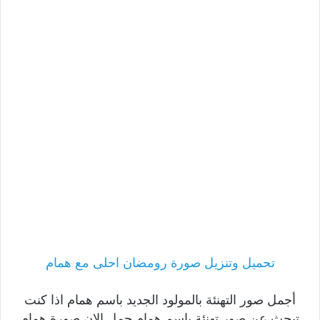
تحميل وتنزيل صورة رومضان احلى مع همام
أجمل صور التهنئة بالمولود الجديد باسم همام اذا كنت
تبحث عن صور تهنئة باسم همام حمل الان صورة همام