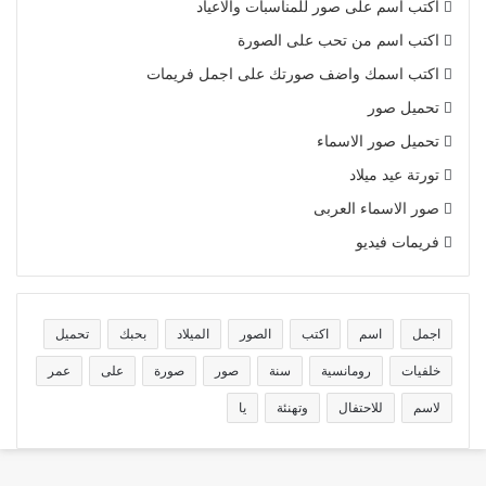
اكتب اسم على صور للمناسبات والاعياد
اكتب اسم من تحب على الصورة
اكتب اسمك واضف صورتك على اجمل فريمات
تحميل صور
تحميل صور الاسماء
تورتة عيد ميلاد
صور الاسماء العربى
فريمات فيديو
اجمل
اسم
اكتب
الصور
الميلاد
بحبك
تحميل
خلفيات
رومانسية
سنة
صور
صورة
على
عمر
لاسم
للاحتفال
وتهنئة
يا