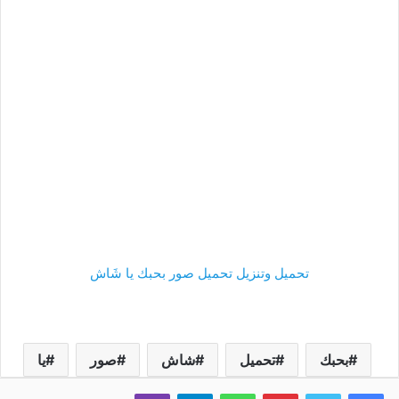
تحميل وتنزيل تحميل صور بحبك يا شَاش
بحبك
تحميل
شاش
صور
يا
فيسبوك
تويتر
بينتيريست
واتساب
تيلقرام
ڤايبر