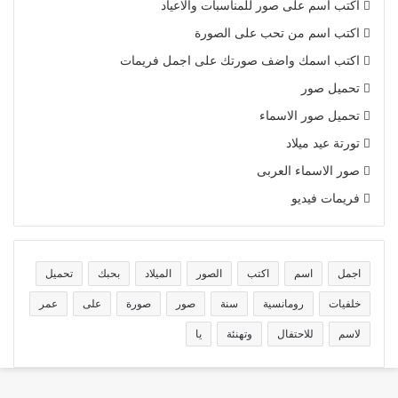
اكتب اسم على صور للمناسبات والاعياد
اكتب اسم من تحب على الصورة
اكتب اسمك واضف صورتك على اجمل فريمات
تحميل صور
تحميل صور الاسماء
تورتة عيد ميلاد
صور الاسماء العربى
فريمات فيديو
اجمل
اسم
اكتب
الصور
الميلاد
بحبك
تحميل
خلفيات
رومانسية
سنة
صور
صورة
على
عمر
لاسم
للاحتفال
وتهنئة
يا