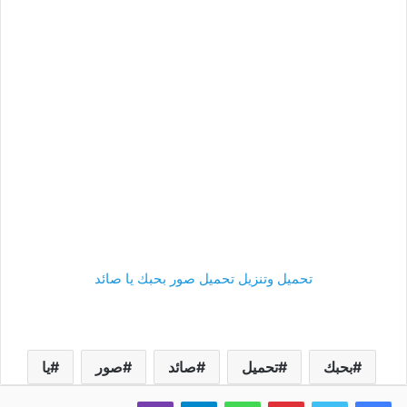
تحميل وتنزيل تحميل صور بحبك يا صائد
بحبك
تحميل
صائد
صور
يا
فيسبوك
تويتر
بينتيريست
واتساب
تيلقرام
ڤايبر