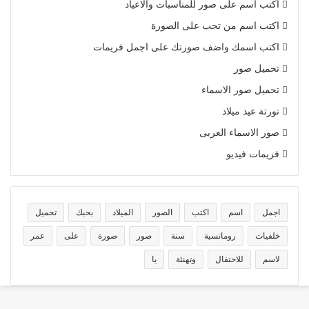
اكتب اسم على صور للمناسبات والاعياد
اكتب اسم من تحب على الصورة
اكتب اسمك واضف صورتك على اجمل فريمات
تحميل صور
تحميل صور الاسماء
تورتة عيد ميلاد
صور الاسماء العربى
فريمات فيديو
اجمل
اسم
اكتب
الصور
الميلاد
بحبك
تحميل
خلفيات
رومانسية
سنة
صور
صورة
على
عمر
لاسم
للاحتفال
وتهنئة
يا