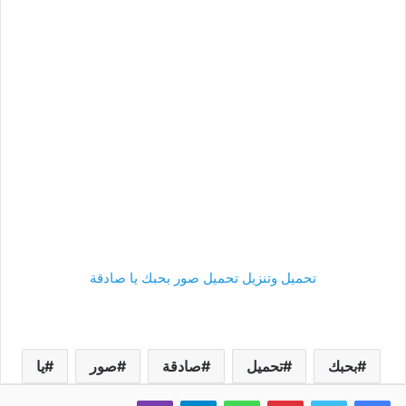
تحميل وتنزيل تحميل صور بحبك يا صادقة
بحبك
تحميل
صادقة
صور
يا
فيسبوك
تويتر
بينتيريست
واتساب
تيلقرام
ڤايبر