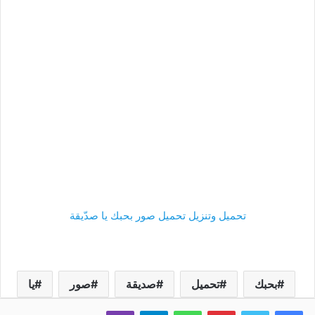
تحميل وتنزيل تحميل صور بحبك يا صدّيقة
بحبك
تحميل
صديقة
صور
يا
فيسبوك
تويتر
بينتيريست
واتساب
تيلقرام
ڤايبر