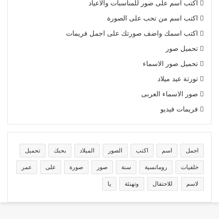
اكتب اسم على صور للمناسبات والاعياد
اكتب اسم من تحب على الصورة
اكتب اسمك واضف صورتك على اجمل فريمات
تحميل صور
تحميل صور الاسماء
تورتة عيد ميلاد
صور الاسماء العربى
فريمات فيديو
اجمل
اسم
اكتب
الصور
الميلاد
بحبك
تحميل
خلفيات
رومانسية
سنة
صور
صورة
على
عمر
لاسم
للاحتفال
وتهنئة
يا