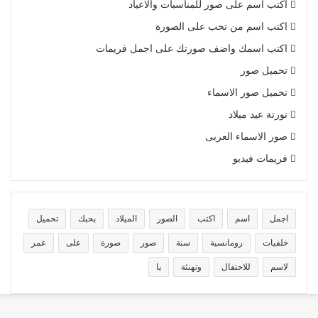
اكتب اسم على صور للمناسبات والاعياد
اكتب اسم من تحب على الصورة
اكتب اسمك واضف صورتك على اجمل فريمات
تحميل صور
تحميل صور الاسماء
تورتة عيد ميلاد
صور الاسماء العربى
فريمات فيديو
اجمل
اسم
اكتب
الصور
الميلاد
بحبك
تحميل
خلفيات
رومانسية
سنة
صور
صورة
على
عمر
لاسم
للاحتفال
وتهنئة
يا