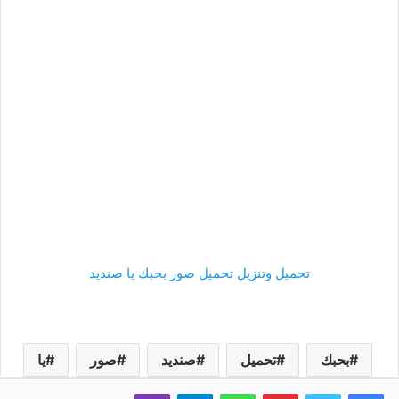
تحميل وتنزيل تحميل صور بحبك يا صنديد
بحبك
تحميل
صنديد
صور
يا
فيسبوك
تويتر
بينتيريست
واتساب
تيلقرام
ڤايبر