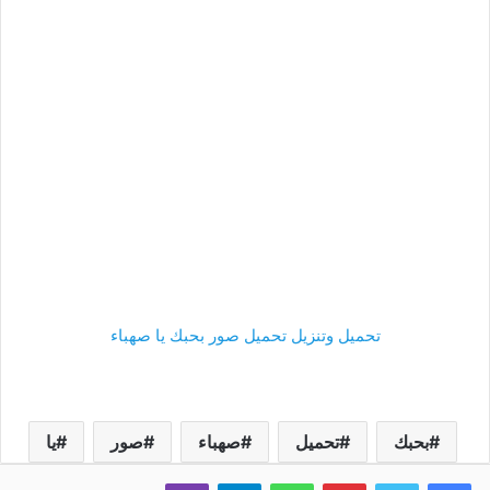
تحميل وتنزيل تحميل صور بحبك يا صهباء
بحبك
تحميل
صهباء
صور
يا
فيسبوك
تويتر
بينتيريست
واتساب
تيلقرام
ڤايبر