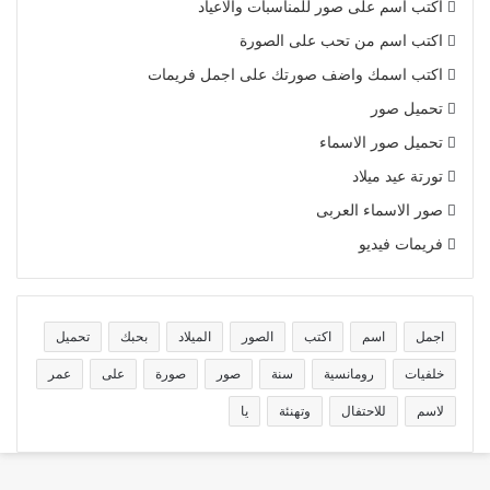
اكتب اسم على صور للمناسبات والاعياد
اكتب اسم من تحب على الصورة
اكتب اسمك واضف صورتك على اجمل فريمات
تحميل صور
تحميل صور الاسماء
تورتة عيد ميلاد
صور الاسماء العربى
فريمات فيديو
اجمل
اسم
اكتب
الصور
الميلاد
بحبك
تحميل
خلفيات
رومانسية
سنة
صور
صورة
على
عمر
لاسم
للاحتفال
وتهنئة
يا