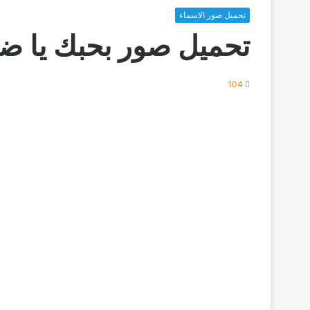
تحميل صور الاسماء
تحميل صور بحبك يا ض
104