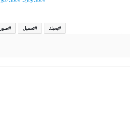
بحبك
تحميل
صور