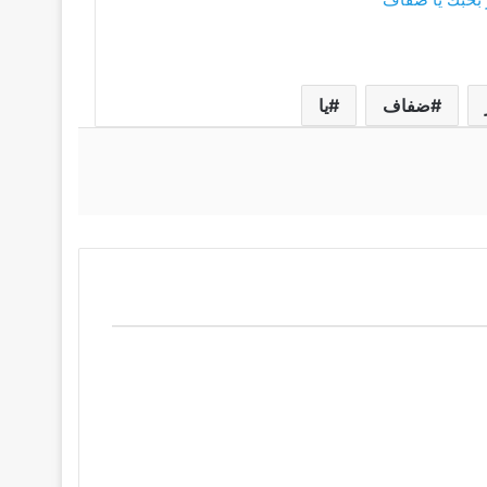
ضفاف
يا