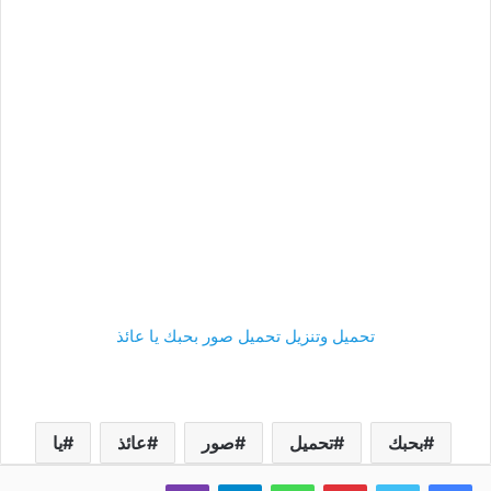
تحميل وتنزيل تحميل صور بحبك يا عائذ
بحبك
تحميل
صور
عائذ
يا
فيسبوك
تويتر
بينتيريست
واتساب
تيلقرام
ڤايبر