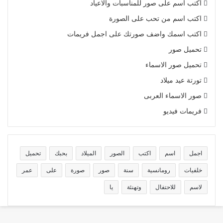
اكتب اسم على صور للمناسبات والاعياد
اكتب اسم من تحب على الصورة
اكتب اسمك واضف صورتك على اجمل فريمات
تحميل صور
تحميل صور الاسماء
تورتة عيد ميلاد
صور الاسماء العربى
فريمات فيديو
اجمل
اسم
اكتب
الصور
الميلاد
بحبك
تحميل
خلفيات
رومانسية
سنة
صور
صورة
على
عمر
لاسم
للاحتفال
وتهنئة
يا