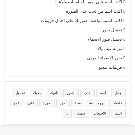
اكتب اسم على صور للمناسبات والاعياد
اكتب اسم من تحب على الصورة
اكتب اسمك واضف صورتك على اجمل فريمات
تحميل صور
تحميل صور الاسماء
تورتة عيد ميلاد
صور الاسماء العربى
فريمات فيديو
اجمل
اسم
اكتب
الصور
الميلاد
بحبك
تحميل
خلفيات
رومانسية
سنة
صور
صورة
على
عمر
لاسم
للاحتفال
وتهنئة
يا