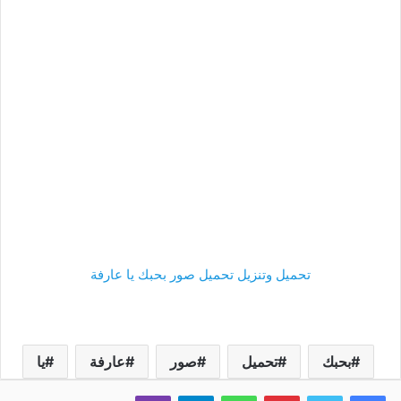
تحميل وتنزيل تحميل صور بحبك يا عارفة
بحبك
تحميل
صور
عارفة
يا
فيسبوك
تويتر
بينتيريست
واتساب
تيلقرام
ڤايبر