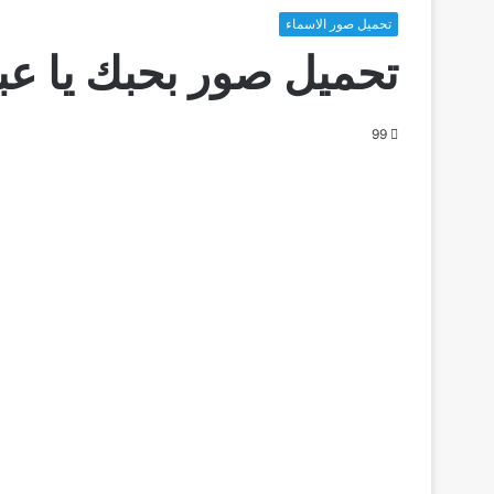
تحميل صور الاسماء
تحميل صور بحبك يا عب
99