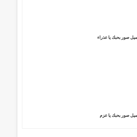
يل صور بحبك يا عذراء
يل صور بحبك يا عزم