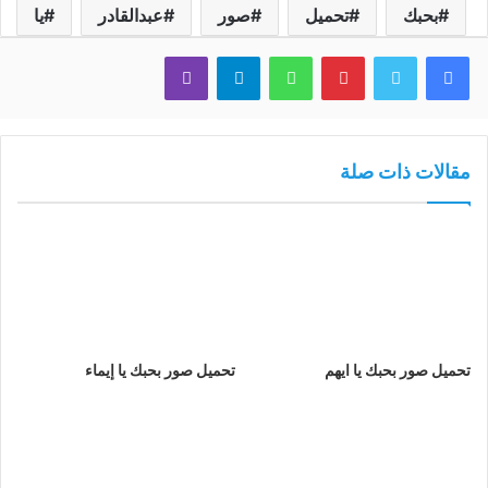
بحبك
تحميل
صور
عبدالقادر
يا
فيسبوك
تويتر
بينتيريست
واتساب
تيلقرام
ڤايبر
مقالات ذات صلة
تحميل صور بحبك يا ايهم
تحميل صور بحبك يا إيماء