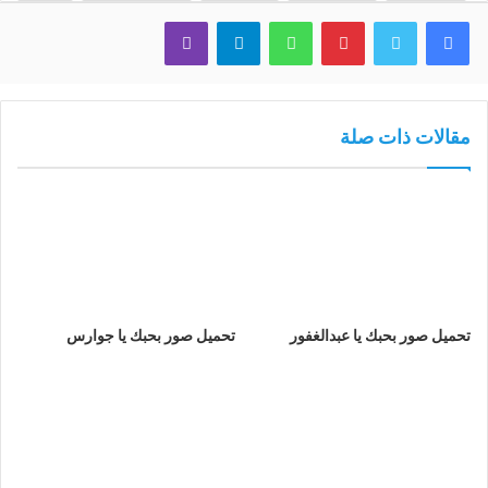
فيسبوك
تويتر
بينتيريست
واتساب
تيلقرام
ڤايبر
مقالات ذات صلة
تحميل صور بحبك يا عبدالغفور
تحميل صور بحبك يا جوارس