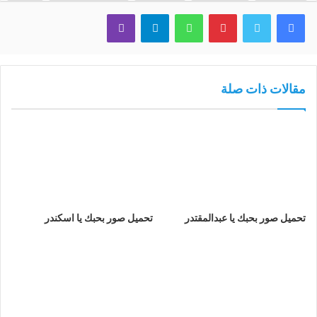
فيسبوك
تويتر
بينتيريست
واتساب
تيلقرام
ڤايبر
مقالات ذات صلة
تحميل صور بحبك يا عبدالمقتدر
تحميل صور بحبك يا اسكندر