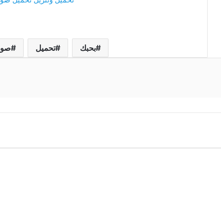
بحبك
تحميل
صور