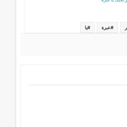
عبرة
يا