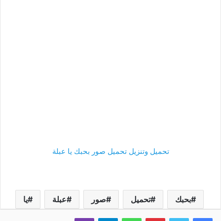
تحميل وتنزيل تحميل صور بحبك يا عبلة
بحبك
تحميل
صور
عبلة
يا
فيسبوك
تويتر
بينتيريست
واتساب
تيلقرام
ڤايبر