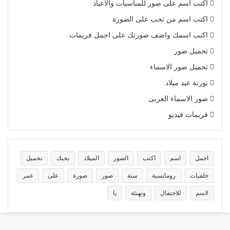
اكتب اسم على صور للمناسبات والاعياد
اكتب اسم من تحب على الصورة
اكتب اسمك واضف صورتك على اجمل فريمات
تحميل صور
تحميل صور الاسماء
تورتة عيد ميلاد
صور الاسماء العربى
فريمات فيديو
اجمل
اسم
اكتب
الصور
الميلاد
بحبك
تحميل
خلفيات
رومانسية
سنة
صور
صورة
على
عمر
لاسم
للاحتفال
وتهنئة
يا