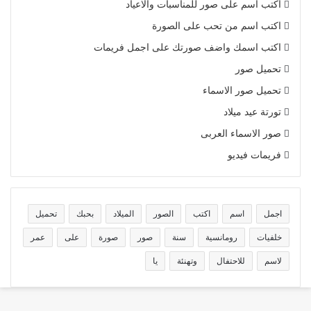
اكتب اسم على صور للمناسبات والاعياد
اكتب اسم من تحب على الصورة
اكتب اسمك واضف صورتك على اجمل فريمات
تحميل صور
تحميل صور الاسماء
تورتة عيد ميلاد
صور الاسماء العربى
فريمات فيديو
اجمل
اسم
اكتب
الصور
الميلاد
بحبك
تحميل
خلفيات
رومانسية
سنة
صور
صورة
على
عمر
لاسم
للاحتفال
وتهنئة
يا