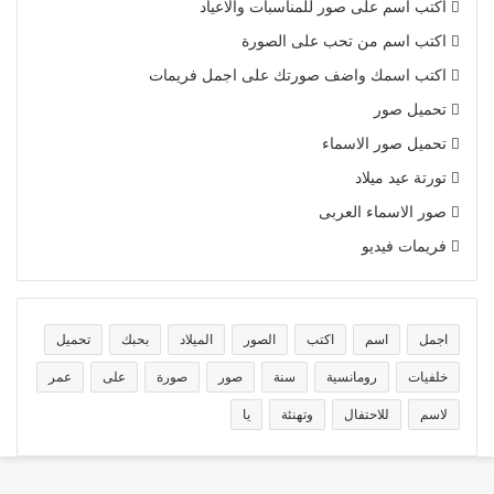
اكتب اسم على صور للمناسبات والاعياد
اكتب اسم من تحب على الصورة
اكتب اسمك واضف صورتك على اجمل فريمات
تحميل صور
تحميل صور الاسماء
تورتة عيد ميلاد
صور الاسماء العربى
فريمات فيديو
اجمل
اسم
اكتب
الصور
الميلاد
بحبك
تحميل
خلفيات
رومانسية
سنة
صور
صورة
على
عمر
لاسم
للاحتفال
وتهنئة
يا