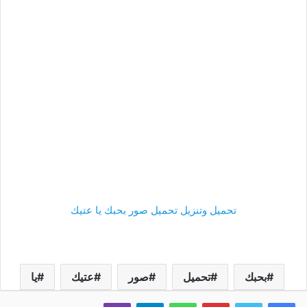
تحميل وتنزيل تحميل صور بحبك يا عتيك
بحبك
تحميل
صور
عتيك
يا
فيسبوك
تويتر
بينتيريست
واتساب
تيلقرام
ڤايبر