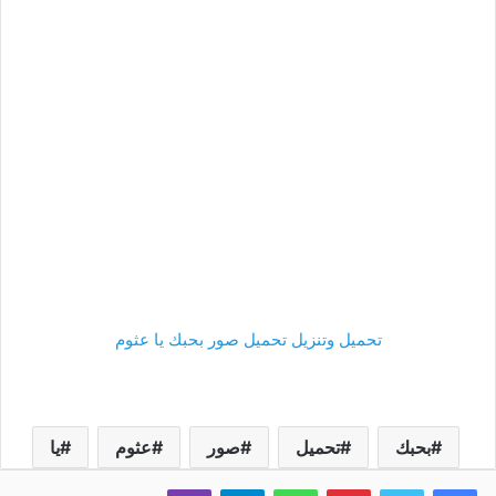
تحميل وتنزيل تحميل صور بحبك يا عثوم
بحبك
تحميل
صور
عثوم
يا
فيسبوك
تويتر
بينتيريست
واتساب
تيلقرام
ڤايبر