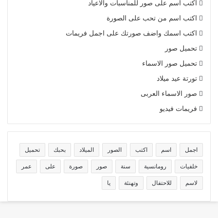
اكتب اسم على صور للمناسبات والاعياد
اكتب اسم من تحب على الصورة
اكتب اسمك واضف صورتك على اجمل فريمات
تحميل صور
تحميل صور الاسماء
تورتة عيد ميلاد
صور الاسماء العربى
فريمات فيديو
اجمل
اسم
اكتب
الصور
الميلاد
بحبك
تحميل
خلفيات
رومانسية
سنة
صور
صورة
على
عمر
لاسم
للاحتفال
وتهنئة
يا