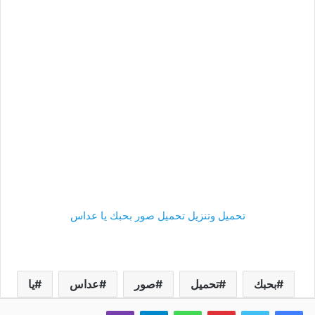
تحميل وتنزيل تحميل صور بحبك يا عداس
بحبك
تحميل
صور
عداس
يا
فيسبوك
تويتر
بينتيريست
واتساب
تيلقرام
ڤايبر