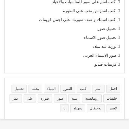
اكتب اسم على صور للمناسبات والاعياد
اكتب اسم من تحب على الصورة
اكتب اسمك واضف صورتك على اجمل فريمات
تحميل صور
تحميل صور الاسماء
تورتة عيد ميلاد
صور الاسماء العربى
فريمات فيديو
اجمل
اسم
اكتب
الصور
الميلاد
بحبك
تحميل
خلفيات
رومانسية
سنة
صور
صورة
على
عمر
لاسم
للاحتفال
وتهنئة
يا