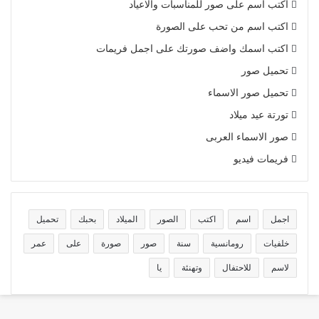
اكتب اسم على صور للمناسبات والاعياد
اكتب اسم من تحب على الصورة
اكتب اسمك واضف صورتك على اجمل فريمات
تحميل صور
تحميل صور الاسماء
تورتة عيد ميلاد
صور الاسماء العربى
فريمات فيديو
اجمل
اسم
اكتب
الصور
الميلاد
بحبك
تحميل
خلفيات
رومانسية
سنة
صور
صورة
على
عمر
لاسم
للاحتفال
وتهنئة
يا