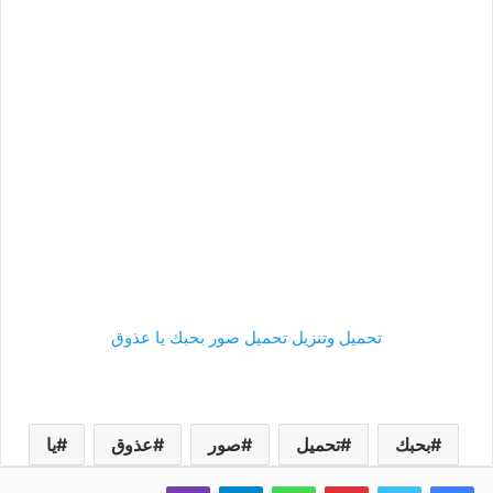
تحميل وتنزيل تحميل صور بحبك يا عذوق
بحبك
تحميل
صور
عذوق
يا
فيسبوك
تويتر
بينتيريست
واتساب
تيلقرام
ڤايبر