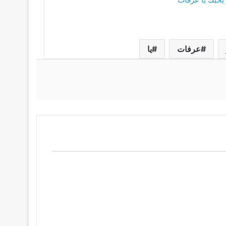
عرفات
يا