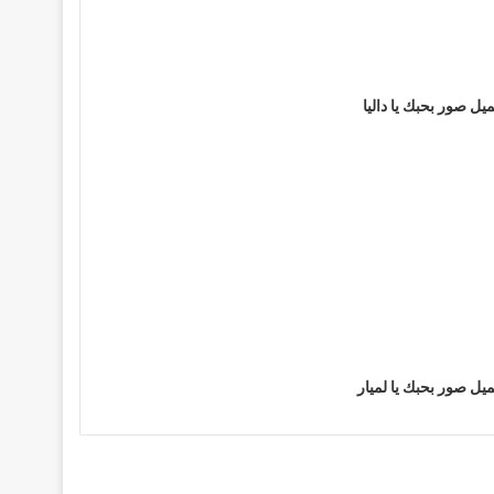
يل صور بحبك يا داليا
يل صور بحبك يا لميار