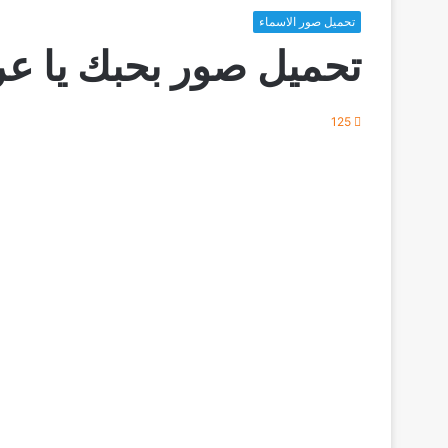
تحميل صور الاسماء
تحميل صور بحبك يا ع
125