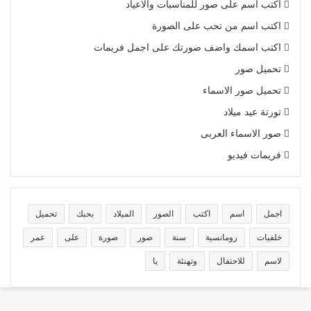
اكتب اسم على صور للمناسبات والاعياد
اكتب اسم من تحب على الصورة
اكتب اسمك واضف صورتك على اجمل فريمات
تحميل صور
تحميل صور الاسماء
تورتة عيد ميلاد
صور الاسماء العربى
فريمات فيديو
اجمل
اسم
اكتب
الصور
الميلاد
بحبك
تحميل
خلفيات
رومانسية
سنة
صور
صورة
على
عمر
لاسم
للاحتفال
وتهنئة
يا