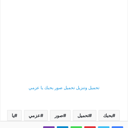
تحميل وتنزيل تحميل صور بحبك يا عزمي
بحبك
تحميل
صور
عزمي
يا
فيسبوك
تويتر
بينتيريست
واتساب
تيلقرام
ڤايبر