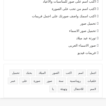
اكتب اسم على صور للمناسبات والاعياد
اكتب اسم من تحب على الصورة
اكتب اسمك واضف صورتك على اجمل فريمات
تحميل صور
تحميل صور الاسماء
تورتة عيد ميلاد
صور الاسماء العربى
فريمات فيديو
اجمل
اسم
اكتب
الصور
الميلاد
بحبك
تحميل
خلفيات
رومانسية
سنة
صور
صورة
على
عمر
لاسم
للاحتفال
وتهنئة
يا