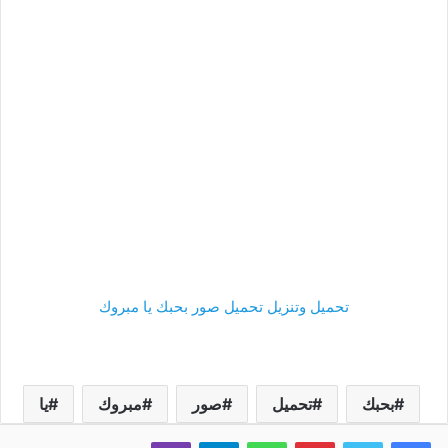
تحميل وتنزيل تحميل صور بحبك يا مبروك
بحبك
تحميل
صور
مبروك
يا
فيسبوك
تويتر
بينتيريست
واتساب
تيلقرام
ڤايبر