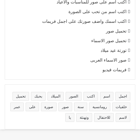
اكتب اسم على صور للمناسبات والاعياد
اكتب اسم من تحب على الصورة
اكتب اسمك واضف صورتك على اجمل فريمات
تحميل صور
تحميل صور الاسماء
تورتة عيد ميلاد
صور الاسماء العربى
فريمات فيديو
اجمل
اسم
اكتب
الصور
الميلاد
بحبك
تحميل
خلفيات
رومانسية
سنة
صور
صورة
على
عمر
لاسم
للاحتفال
وتهنئة
يا