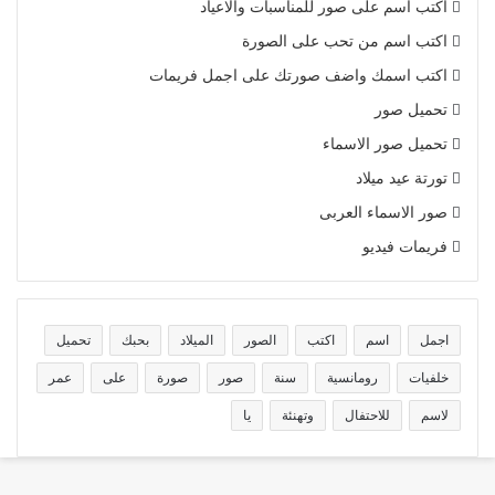
اكتب اسم على صور للمناسبات والاعياد
اكتب اسم من تحب على الصورة
اكتب اسمك واضف صورتك على اجمل فريمات
تحميل صور
تحميل صور الاسماء
تورتة عيد ميلاد
صور الاسماء العربى
فريمات فيديو
اجمل
اسم
اكتب
الصور
الميلاد
بحبك
تحميل
خلفيات
رومانسية
سنة
صور
صورة
على
عمر
لاسم
للاحتفال
وتهنئة
يا