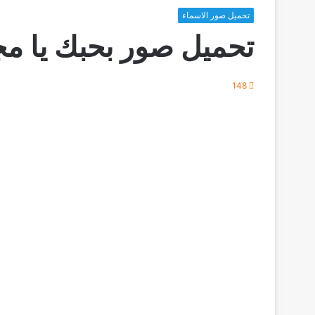
تحميل صور الاسماء
تحميل صور بحبك يا مج
148