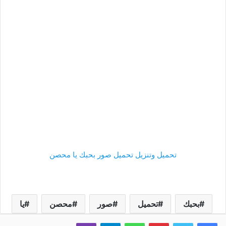
تحميل وتنزيل تحميل صور بحبك يا محصن
بحبك
تحميل
صور
محصن
يا
فيسبوك
تويتر
بينتيريست
واتساب
تيلقرام
ڤايبر