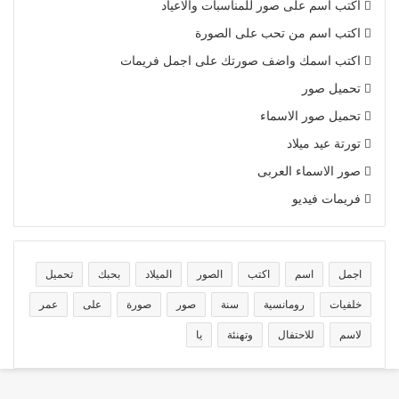
اكتب اسم على صور للمناسبات والاعياد
اكتب اسم من تحب على الصورة
اكتب اسمك واضف صورتك على اجمل فريمات
تحميل صور
تحميل صور الاسماء
تورتة عيد ميلاد
صور الاسماء العربى
فريمات فيديو
اجمل
اسم
اكتب
الصور
الميلاد
بحبك
تحميل
خلفيات
رومانسية
سنة
صور
صورة
على
عمر
لاسم
للاحتفال
وتهنئة
يا